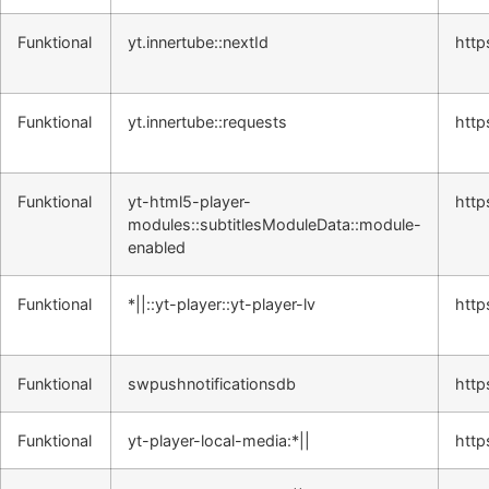
Funktional
yt.innertube::nextId
http
Funktional
yt.innertube::requests
http
Funktional
yt-html5-player-
http
modules::subtitlesModuleData::module-
enabled
Funktional
*||::yt-player::yt-player-lv
http
Funktional
swpushnotificationsdb
http
Funktional
yt-player-local-media:*||
http