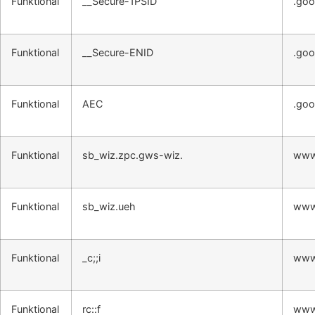
Funktional
__Secure-1PSID
.goo
Funktional
__Secure-ENID
.goo
Funktional
AEC
.goo
Funktional
sb_wiz.zpc.gws-wiz.
www
Funktional
sb_wiz.ueh
www
Funktional
_c;;i
www
Funktional
rc::f
www