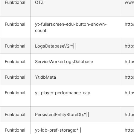
Funktional
OTZ
www
Funktional
yt-fullerscreen-edu-button-shown-
http
count
Funktional
LogsDatabaseV2:*||
http
Funktional
ServiceWorkerLogsDatabase
http
Funktional
YtldbMeta
http
Funktional
yt-player-performance-cap
http
Funktional
PersistentEntityStoreDb:*||
http
Funktional
yt-idb-pref-storage:*||
http