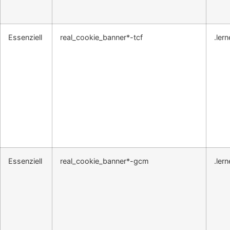
Essenziell
real_cookie_banner*-tcf
.ler
Essenziell
real_cookie_banner*-gcm
.ler