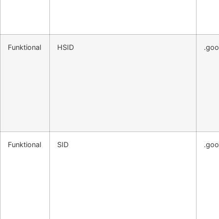
Funktional
HSID
.goo
Funktional
SID
.goo