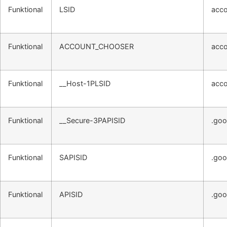
Funktional
LSID
acco
Funktional
ACCOUNT_CHOOSER
acco
Funktional
__Host-1PLSID
acco
Funktional
__Secure-3PAPISID
.goo
Funktional
SAPISID
.goo
Funktional
APISID
.goo