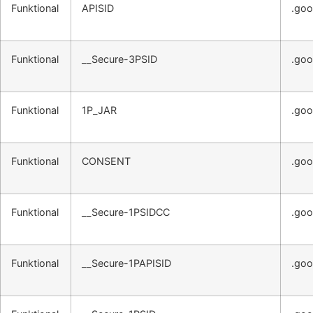
Funktional
APISID
.goo
Funktional
__Secure-3PSID
.goo
Funktional
1P_JAR
.goo
Funktional
CONSENT
.goo
Funktional
__Secure-1PSIDCC
.goo
Funktional
__Secure-1PAPISID
.goo