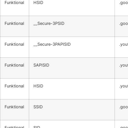
Funktional
HSID
.goo
Funktional
__Secure-3PSID
.goo
Funktional
__Secure-3PAPISID
.you
Funktional
SAPISID
.you
Funktional
HSID
.you
Funktional
SSID
.goo
Funktional
SID
.goo