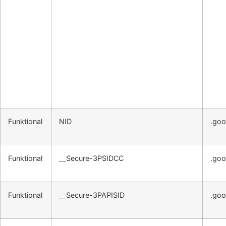
Funktional
NID
.goo
Funktional
__Secure-3PSIDCC
.goo
Funktional
__Secure-3PAPISID
.goo