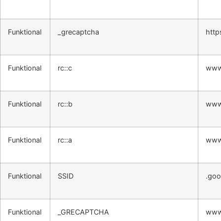
Funktional
_grecaptcha
http
Funktional
rc::c
www
Funktional
rc::b
www
Funktional
rc::a
www
Funktional
SSID
.goo
Funktional
_GRECAPTCHA
www