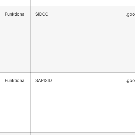
Funktional
SIDCC
.goo
Funktional
SAPISID
.goo