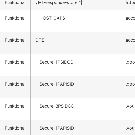
Funktional
yt-it-response-store:*||
http
Funktional
__HOST-GAPS
acco
Funktional
OTZ
acco
Funktional
__Secure-1PSIDCC
.goo
Funktional
__Secure-1PAPISID
.goo
Funktional
__Secure-3PSIDCC
.you
Funktional
__Secure-1PAPISID
.you